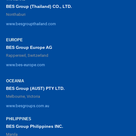
BES Group (Thailand) CO., LTD.
Nonthaburi
www.besgroupthailand.com
EUROPE
BES Group Europe AG
Rapperswil, Switzerland
www.bes-europe.com
OCEANIA
BES Group (AUST) PTY LTD.
Melbourne, Victoria
www.besgroups.com.au
PHILIPPINES
BES Group Philippines INC.
Manila