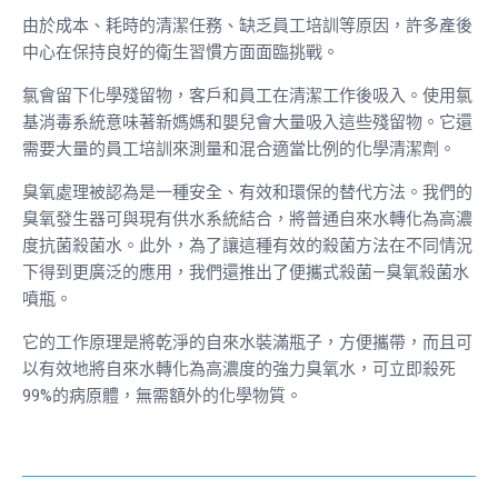
由於成本、耗時的清潔任務、缺乏員工培訓等原因，許多產後
中心在保持良好的衛生習慣方面面臨挑戰。
氯會留下化學殘留物，客戶和員工在清潔工作後吸入。使用氯
基消毒系統意味著新媽媽和嬰兒會大量吸入這些殘留物。它還
需要大量的員工培訓來測量和混合適當比例的化學清潔劑。
臭氧處理被認為是一種安全、有效和環保的替代方法。我們的
臭氧發生器可與現有供水系統結合，將普通自來水轉化為高濃
度抗菌殺菌水。此外，為了讓這種有效的殺菌方法在不同情況
下得到更廣泛的應用，我們還推出了便攜式殺菌—臭氧殺菌水
噴瓶。
它的工作原理是將乾淨的自來水裝滿瓶子，方便攜帶，而且可
以有效地將自來水轉化為高濃度的強力臭氧水，可立即殺死
99%的病原體，無需額外的化學物質。