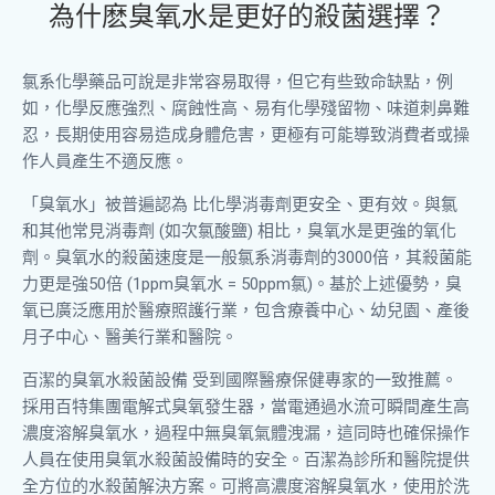
為什麽臭氧水是更好的殺菌選擇？
氯系化學藥品可說是非常容易取得，但它有些致命缺點，例
如，化學反應強烈、腐蝕性高、易有化學殘留物、味道刺鼻難
忍，長期使用容易造成身體危害，更極有可能導致消費者或操
作人員產生不適反應。
「臭氧水」被普遍認為 比化學消毒劑更安全、更有效。與氯
和其他常見消毒劑 (如次氯酸鹽) 相比，臭氧水是更強的氧化
劑。臭氧水的殺菌速度是一般氯系消毒劑的3000倍，其殺菌能
力更是強50倍 (1ppm臭氧水 = 50ppm氯)。基於上述優勢，臭
氧已廣泛應用於醫療照護行業，包含療養中心、幼兒園、產後
月子中心、醫美行業和醫院。
百潔的臭氧水殺菌設備 受到國際醫療保健專家的一致推薦。
採用百特集團電解式臭氧發生器，當電通過水流可瞬間產生高
濃度溶解臭氧水，過程中無臭氧氣體洩漏，這同時也確保操作
人員在使用臭氧水殺菌設備時的安全。百潔為診所和醫院提供
全方位的水殺菌解決方案。可將高濃度溶解臭氧水，使用於洗