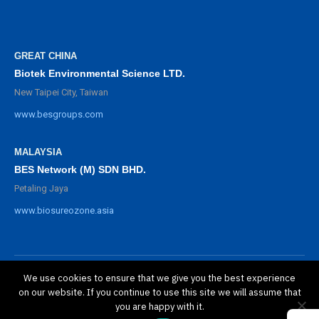
GREAT CHINA
Biotek Environmental Science LTD.
New Taipei City, Taiwan
www.besgroups.com
MALAYSIA
BES Network (M) SDN BHD.
Petaling Jaya
www.biosureozone.asia
We use cookies to ensure that we give you the best experience
©
2025 BioSure Professional. All rights reserved.
on our website. If you continue to use this site we will assume that
隱私政策
you are happy with it.
保修政策