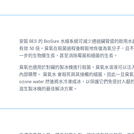
安裝 BES 的 BioSure 水線系統可減少通過臟管道的飲用
有效 50 倍。臭氧在殺菌過程後輕鬆地恢復為氧分子，
一步的生物膜生長，甚至消除霉菌和細菌的生長。
臭氧也適用於對臟的製冰機進行殺菌。臭氧水溶液可以注
內部積聚。
臭氧水
會殺死與其接觸的細菌，因此一旦臭氧
ozone water
然後將水冷凍成冰，以保護它們免受討人厭
滋生製冰機的最佳解決方案。