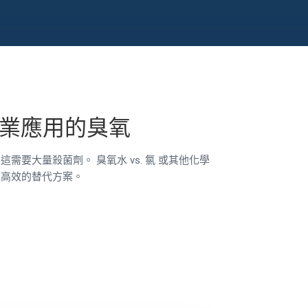
業應用的臭氧
，這需要大量殺菌劑。
臭氧水 vs. 氯
或其他化學
且高效的替代方案。