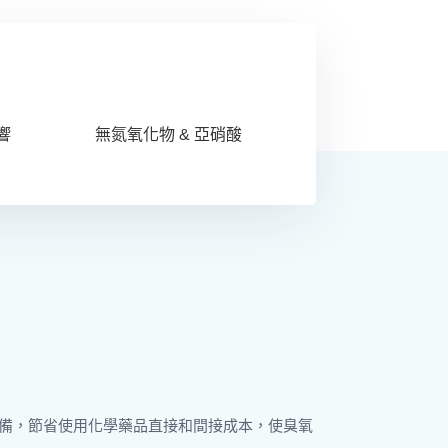
響
無氮氧化物 & 亞硝酸
水殺菌設備，節省使用化學藥品直接和間接成本，使臭氧