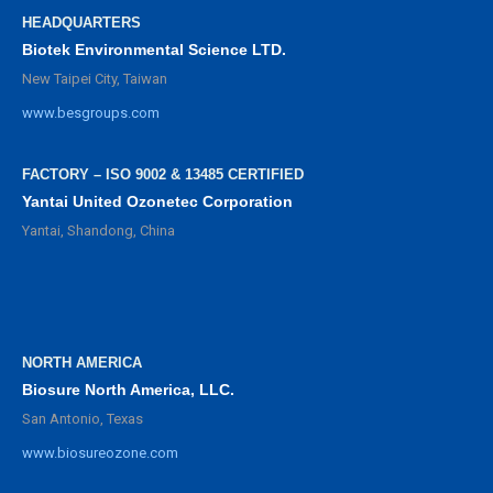
HEADQUARTERS
Biotek Environmental Science LTD.
New Taipei City, Taiwan
www.besgroups.com
FACTORY – ISO 9002 & 13485 CERTIFIED
Yantai United Ozonetec Corporation
Yantai, Shandong, China
NORTH AMERICA
Biosure North America, LLC.
San Antonio, Texas
www.biosureozone.com