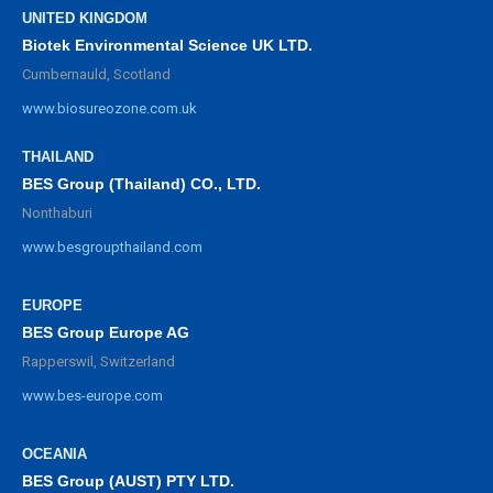
UNITED KINGDOM
Biotek Environmental Science UK LTD.
Cumbernauld, Scotland
www.biosureozone.com.uk
THAILAND
BES Group (Thailand) CO., LTD.
Nonthaburi
www.besgroupthailand.com
EUROPE
BES Group Europe AG
Rapperswil, Switzerland
www.bes-europe.com
OCEANIA
BES Group (AUST) PTY LTD.