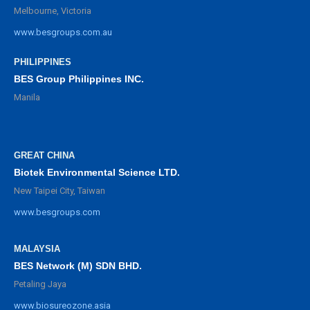
Melbourne, Victoria
www.besgroups.com.au
PHILIPPINES
BES Group Philippines INC.
Manila
GREAT CHINA
Biotek Environmental Science LTD.
New Taipei City, Taiwan
www.besgroups.com
MALAYSIA
BES Network (M) SDN BHD.
Petaling Jaya
www.biosureozone.asia