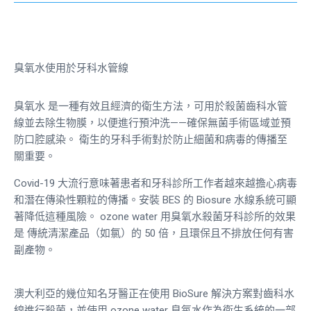
臭氧水使用於牙科水管線
臭氧水
是一種有效且經濟的衛生方法，可用於殺菌齒科水管
線並去除生物膜，以便進行預沖洗——
確保無菌手術區域並預
防口腔感染。
衛生的牙科手術對於防止細菌和病毒的傳播至
關重要。
Covid-19 大流行意味著患者和牙科診所工作者越來越擔心病毒
和潛在傳染性顆粒的傳播。安裝 BES 的 Biosure 水線系統可顯
著降低這種風險。
ozone water
用臭氧水殺菌牙科診所的效果
是 傳統清潔產品（如氯）的 50 倍，且環保且不排放任何有害
副產物。
澳大利亞的幾位知名牙醫正在使用 BioSure 解決方案對齒科水
線進行殺菌，並使用
ozone water
臭氧水作為衛生系統的一部