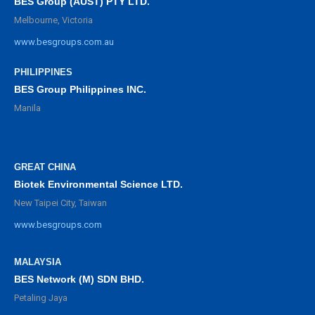
BES Group (AUST) PTY LTD.
Melbourne, Victoria
www.besgroups.com.au
PHILIPPINES
BES Group Philippines INC.
Manila
GREAT CHINA
Biotek Environmental Science LTD.
New Taipei City, Taiwan
www.besgroups.com
MALAYSIA
BES Network (M) SDN BHD.
Petaling Jaya