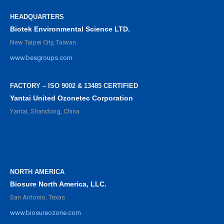
HEADQUARTERS
Biotek Environmental Science LTD.
New Taipei City, Taiwan
www.besgroups.com
FACTORY – ISO 9002 & 13485 CERTIFIED
Yantai United Ozonetec Corporation
Yantai, Shandong, China
NORTH AMERICA
Biosure North America, LLC.
San Antonio, Texas
www.biosureozone.com