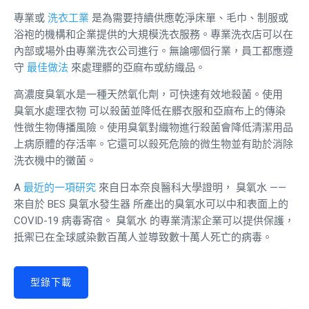
專業或
洗衣工業
是為需要持續供應乾淨床單、毛巾、制服或
浴袍的機構和企業提供的大規模洗衣服務。專業洗衣店可以在
內部或場外由專業洗衣公司進行。無論哪個行業，員工都應遵
守
最佳做法
來處理髒的亞麻布或紡織品。
高濃度臭氧水是一種天然氧化劑，可快速有效地殺菌。使用
臭氧水處理衣物
可以殺菌並降低在髒衣服和亞麻布上的傳染
性微生物傳播風險。使用臭氧對織物進行殺菌會降低清潔用品
上病原體的存活率。它還可以殺死危險的微生物並有助於消除
洗衣機中的黴菌。
A
最近的一項研究
來自日本奈良醫科大學證明，
臭氧水
——
來自於 BES
臭氧水發生器
所產出的臭氧水可以中和表面上的
COVID-19 病毒寄宿。
臭氧水
的專業清潔企業可以提供保護，
抵禦已在全球感染數百萬人並導致數十萬人死亡的病毒。
型錄下載