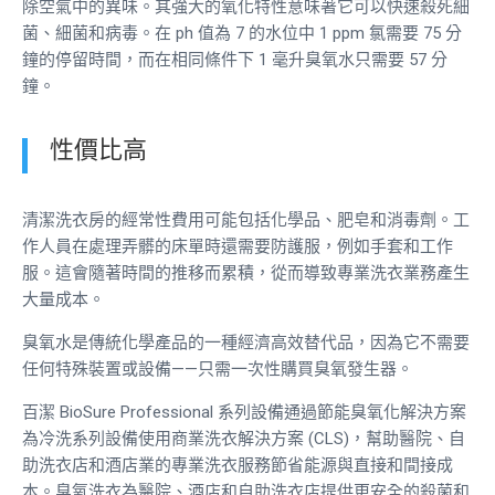
除空氣中的異味。其強大的氧化特性意味著它可以快速殺死細
菌、細菌和病毒。在 ph 值為 7 的水位中 1 ppm 氯需要 75 分
鐘的停留時間，而在相同條件下 1 毫升臭氧水只需要 57 分
鐘。
性價比高
清潔洗衣房的經常性費用可能包括化學品、肥皂和消毒劑。工
作人員在處理弄髒的床單時還需要防護服，例如手套和工作
服。這會隨著時間的推移而累積，從而導致專業洗衣業務產生
大量成本。
臭氧水是傳統化學產品的一種經濟高效替代品，因為它不需要
任何特殊裝置或設備——只需一次性購買臭氧發生器。
百潔 BioSure Professional 系列設備通過節能臭氧化解決方案
為冷洗系列設備使用商業洗衣解決方案 (CLS)，幫助醫院、自
助洗衣店和酒店業的專業洗衣服務節省能源與直接和間接成
本。臭氧洗衣為醫院、酒店和自助洗衣店提供更安全的殺菌和