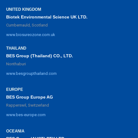
UNITED KINGDOM
Biotek Environmental Science UK LTD.
Cumbernauld, Scotland
www.biosureozone.com.uk
THAILAND
BES Group (Thailand) CO., LTD.
Nonthaburi
www.besgroupthailand.com
EUROPE
BES Group Europe AG
Rapperswil, Switzerland
www.bes-europe.com
OCEANIA