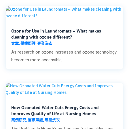
Ozone for Use in Laundromats – What makes
cleaning with ozone different?
文章
醫療照護
專業洗衣
,
,
As research on ozone increases and ozone technology
becomes more accessible,...
How Ozonated Water Cuts Energy Costs and
Improves Quality of Life at Nursing Homes
案例研究
醫療照護
專業洗衣
,
,
The Problem In Hong Kong, housing for the elderly has