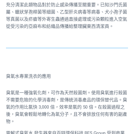
充分清潔此類物品對於防止感染傳播至關重要。已知沙門氏菌
屬、蠟狀芽孢桿菌等細菌、乙型肝炎病毒等病毒、犬小孢子菌
等真菌以及疥瘡等外寄生蟲通過直接處理或污染顆粒進入空氣
從受污染的亞麻布和紡織品傳播給整理臟東西清潔員。
臭氧水專業洗衣的應用
臭氧是一種強氧化劑，可作為天然殺菌劑。使用臭氧進行殺菌
不需要危險的化學消毒劑，是傳統消毒產品的環保替代品。臭
氧的作用比氯快 3,000 倍，效率是氯的 50 倍。在殺菌過程之
後，臭氧會輕鬆地轉化為氧分子，且不會排放任何有害的副產
物。
電解式臭氧水
發生器來自百特環保科技 BES Group 受到商業